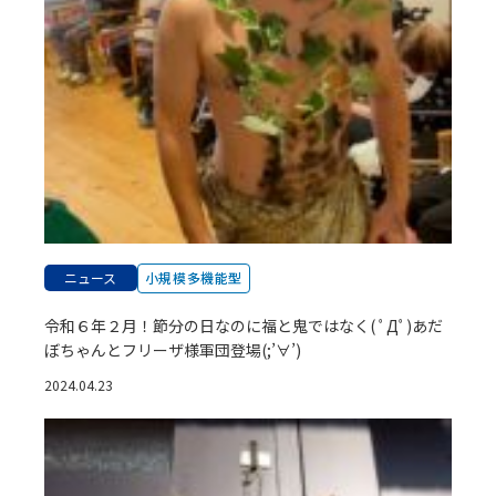
ニュース
小規模多機能型
令和６年２月！節分の日なのに福と鬼ではなく( ﾟДﾟ)あだ
ぼちゃんとフリーザ様軍団登場(;’∀’)
2024.04.23